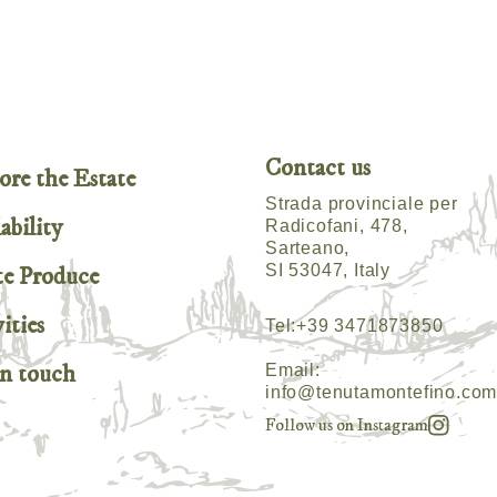
Contact us
ore the Estate
Strada provinciale per
ability
Radicofani, 478,
Sarteano,
SI 53047, Italy
te Produce
ities
Tel:
+39 3471873850
in touch
Email:
info@tenutamontefino.co
Follow us on Instagram