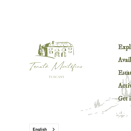
Expl
Avail
Esta
Activ
Get 
English